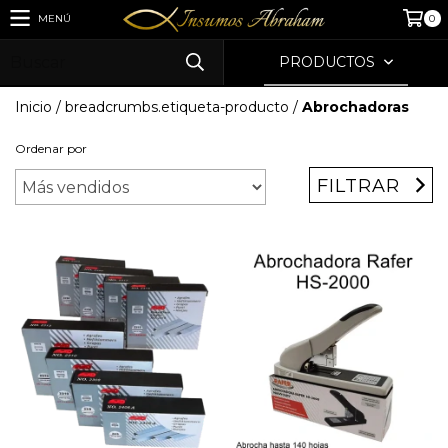
MENÚ
0
PRODUCTOS
Inicio
/
breadcrumbs.etiqueta-producto
/
Abrochadoras
Ordenar por
FILTRAR