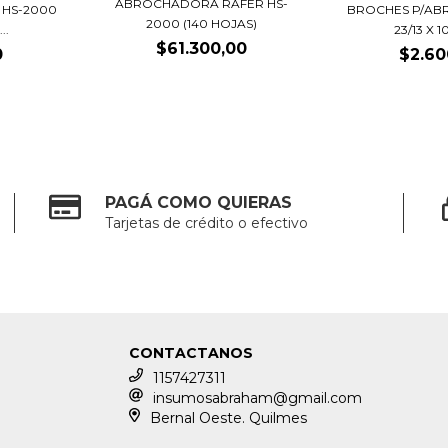
ABROCHADORA RAFER HS-
 HS-2000
BROCHES P/AB
2000 (140 HOJAS)
..
23/13 X 1
$61.300,00
0
$2.60
PAGÁ COMO QUIERAS
Tarjetas de crédito o efectivo
CONTACTANOS
1157427311
insumosabraham@gmail.com
Bernal Oeste. Quilmes