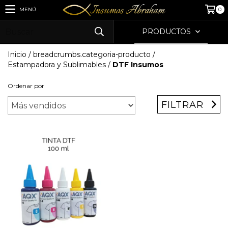
MENÚ
0
PRODUCTOS
Inicio
/
breadcrumbs.categoria-producto
/
Estampadora y Sublimables
/
DTF Insumos
Ordenar por
FILTRAR