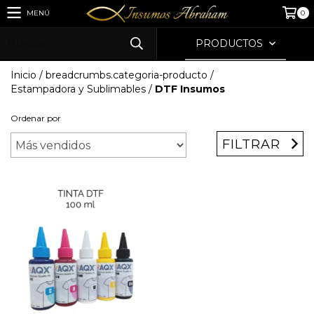
MENÚ
0
PRODUCTOS
Inicio
/
breadcrumbs.categoria-producto
/
Estampadora y Sublimables
/
DTF Insumos
Ordenar por
FILTRAR