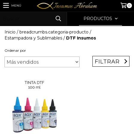
MENÚ
0
PRODUCTOS
Inicio
/
breadcrumbs.categoria-producto
/
Estampadora y Sublimables
/
DTF Insumos
Ordenar por
FILTRAR