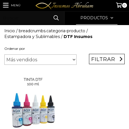
MENÚ
0
PRODUCTOS
Inicio
/
breadcrumbs.categoria-producto
/
Estampadora y Sublimables
/
DTF Insumos
Ordenar por
FILTRAR